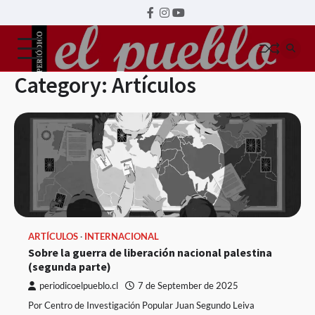
Skip
Home
facebook
instagram
youtube
to
link
link
link
content
Category:
Artículos
ARTÍCULOS
INTERNACIONAL
Sobre la guerra de liberación nacional palestina
(segunda parte)
periodicoelpueblo.cl
7 de September de 2025
Por Centro de Investigación Popular Juan Segundo Leiva