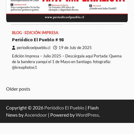
BLOG
EDICIÓN IMPRESA
Periódico El Pueblo # 98
periodicoelpueblo.cl
19 de July de 2025
Edición Impresa – Julio 2025 – Descárgala aquí Portada: Quema
de la bandera yanqui el 1 de Mayo en Santiago. fotografía:
@kreaphotos1
Posts
Older posts
navigation
Copyright © 2026
Periódico El Pueblo
| Flash
News by
Ascendoor
| Powered by
WordPress
.