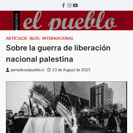
Skip
Home
facebook
instagram
youtube
to
link
link
link
content
ARTÍCULOS
BLOG
INTERNACIONAL
Sobre la guerra de liberación
nacional palestina
periodicoelpueblo.cl
23 de August de 2025